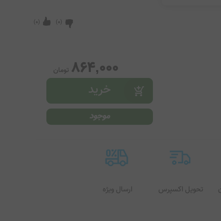
)
0
(
)
0
(
864,000
تومان
موجود
تحویل اکسپرس
ارسال ویژه