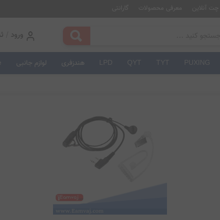
چت آنلاین
معرفی محصولات
گارانتی
/
ورود
ثب
PUXING
TYT
QYT
LPD
هندزفری
لوازم جانبی
e