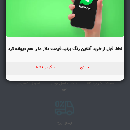
تهران - کاشانک خیابان منجیل کوچه فریرد -نبش کوچه صفار ساختمان امید
طبقه 3 واحد 302
02171057679 دفتر مرکزی
تلفن: ۰۹۳۳۸۸۳۵۳۱۲ کارشناس فروش
درخواست پیش فاکتور 09216319581 خانم صالحی
ایمیل: info@Eamvaj.com
زمان کاری فروشگاه: هفت روز هفته از ساعت ۹ صبح تا ۲۰
لطفا قبل از خرید آنلاین زنگ بزنید قیمت دلار ما را هم دیوانه کرد
بستن
دیگر باز نشو!
ضمانت 7 روزه کالا
ضمانت اصل بودن
تحویل اکسپرس
کالا