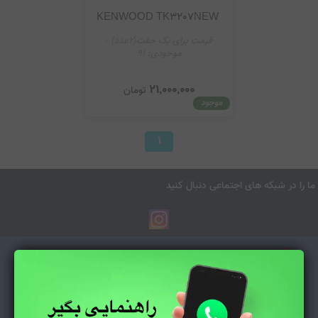
KENWOOD TK3207NEW
قیمت برای یک جفت(۲عدد)
-
موجودی:
91
21,000,000
تومان
موجود
1
ا در شبکه های اجتماعی دنبال کنید